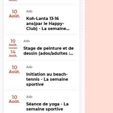
10
Ado
Août.
Koh-Lanta 13-16
ans(par le Happy-
Club) - La semaine…
10
Ado
Août.
Stage de peinture et de
14
dessin (ados/adultes :…
Août.
10
Ado
Août.
Initiation au beach-
tennis - La semaine
sportive
10
Ado
Août.
Séance de yoga - La
semaine sportive