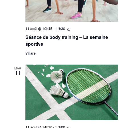
11 août @ 10h45
-
11h30
Se
répètant
Séance de body training – La semaine
sportive
Villare
MAR
11
11 août @ 14h30
-
17h00
Se