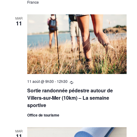
France
MAR
11
11 août @ 9h30
-
12h30
Se
répètant
Sortie randonnée pédestre autour de
Villers-sur-Mer (10km) – La semaine
sportive
Office de tourisme
MAR
11