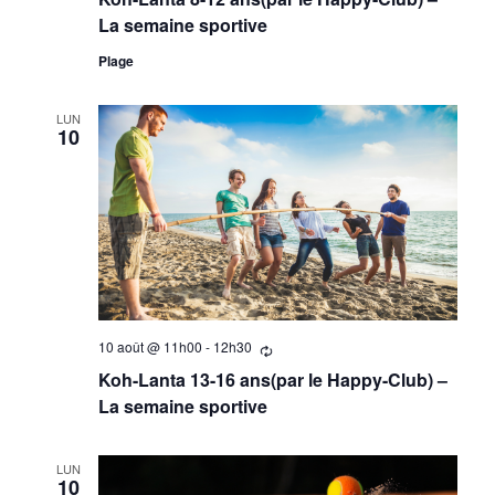
filtrés.
La semaine sportive
Plage
LUN
10
10 août @ 11h00
-
12h30
Se
répètant
Koh-Lanta 13-16 ans(par le Happy-Club) –
La semaine sportive
LUN
10