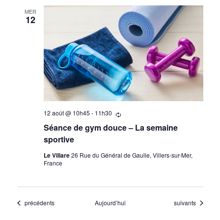
MER
12
12 août @ 10h45
-
11h30
Se
répètant
Séance de gym douce – La semaine
sportive
Le Villare
26 Rue du Général de Gaulle, Villers-sur-Mer,
France
Évènements
Évènements
précédents
Aujourd’hui
suivants