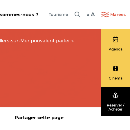
A
 sommes-nous ?
Tourisme
Marées
A
llers-sur-Mer pouvaient parler »
Agenda
Cinéma
Réserver /
Acheter
Partager cette page