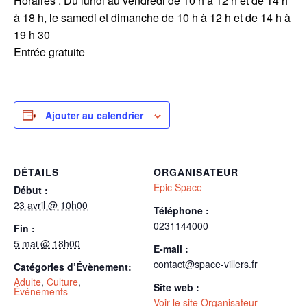
Horaires : Du lundi au vendredi de 10 h à 12 h et de 14 h
à 18 h, le samedi et dimanche de 10 h à 12 h et de 14 h à
19 h 30
Entrée gratuite
Ajouter au calendrier
DÉTAILS
ORGANISATEUR
Epic Space
Début :
23 avril @ 10h00
Téléphone :
0231144000
Fin :
5 mai @ 18h00
E-mail :
contact@space-villers.fr
Catégories d’Évènement:
Adulte
,
Culture
,
Site web :
Événements
Voir le site Organisateur