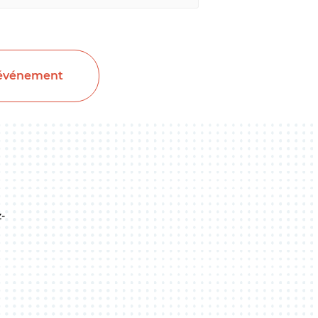
 événement
-