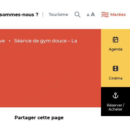
A
 sommes-nous ?
Tourisme
Marées
A
ve
Séance de gym douce – La
Agenda
Cinéma
Réserver /
Acheter
Partager cette page