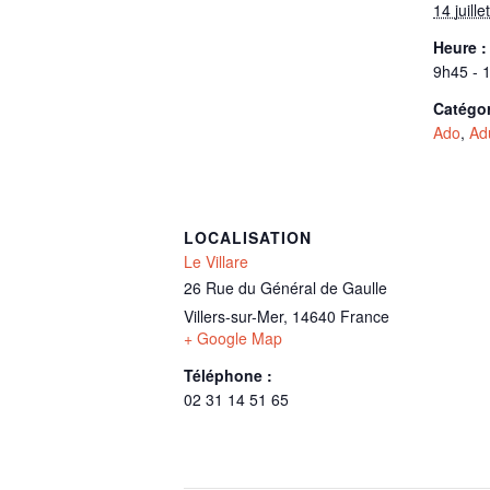
14 juillet
Heure :
9h45 - 
Catégo
Ado
,
Ad
LOCALISATION
Le Villare
26 Rue du Général de Gaulle
Villers-sur-Mer
,
14640
France
+ Google Map
Téléphone :
02 31 14 51 65