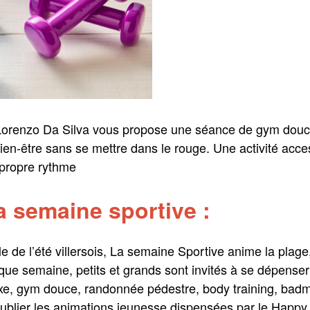
orenzo Da Silva vous propose une séance de gym douce 
bien-être sans se mettre dans le rouge. Une activité acces
 propre rythme
a semaine sportive :
e de l’été villersois, La semaine Sportive anime la plag
haque semaine, petits et grands sont invités à se dépenser
xe, gym douce, randonnée pédestre, body training, badm
ublier les animations jeunesse dispensées par le Happy