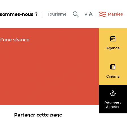
A
 sommes-nous ?
Tourisme
Marées
A
 d’une séance
Agenda
Cinéma
Réserver /
Acheter
Partager cette page