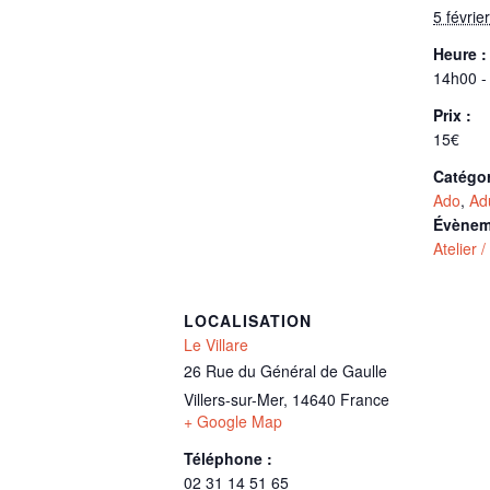
5 février
Heure :
14h00 -
Prix :
15€
Catégo
Ado
,
Ad
Évènem
Atelier 
LOCALISATION
Le Villare
26 Rue du Général de Gaulle
Villers-sur-Mer
,
14640
France
+ Google Map
Téléphone :
02 31 14 51 65