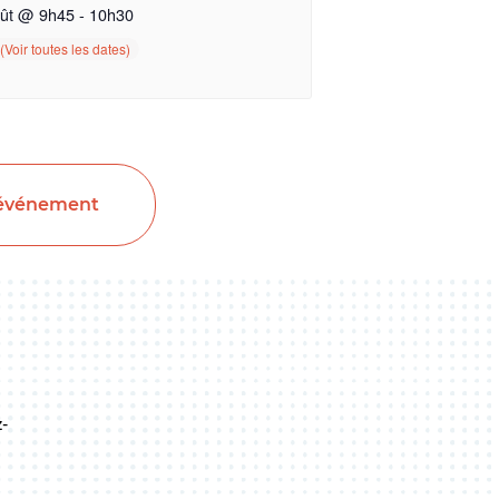
oût @ 9h45
-
10h30
 événement
-