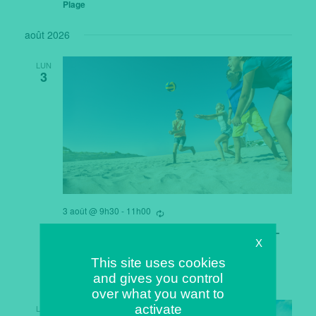
Plage
août 2026
LUN
3
3 août @ 9h30
-
11h00
Se
répètant
Koh-Lanta 8-12 ans(par le Happy-Club) –
X
La semaine sportive
This site uses cookies
Plage
and gives you control
over what you want to
activate
LUN