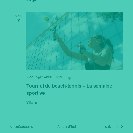
Plage
VEN
7
7 août @ 14h30
-
16h30
Se
répètant
Tournoi de beach-tennis – La semaine
sportive
Villare
Évènements
Évènements
précédents
Aujourd’hui
suivants