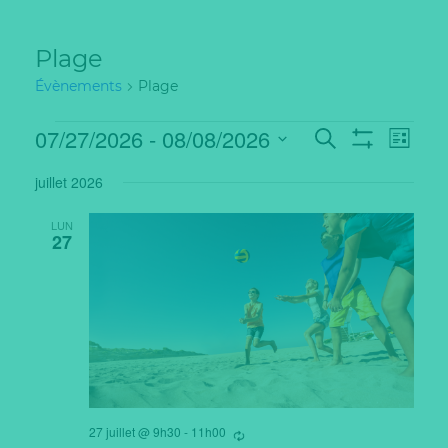
Plage
Évènements
Plage
Évènements
Recherche
Navig
07/27/2026
 - 
08/08/2026
Recherche
et
Liste
de
Montrer
Sélectionnez
navigation
vues
Les
une
de
Évèn
juillet 2026
Filtres
date.
vues
Évènements
LUN
27
27 juillet @ 9h30
-
11h00
Se