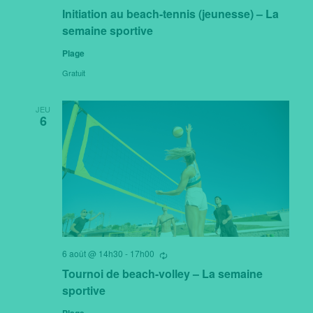
répètant
Initiation au beach-tennis (jeunesse) – La
semaine sportive
Plage
Gratuit
JEU
6
6 août @ 14h30
-
17h00
Se
répètant
Tournoi de beach-volley – La semaine
sportive