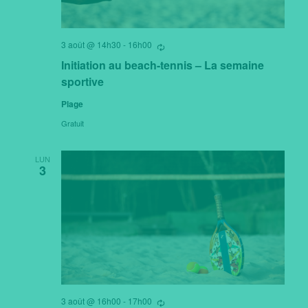
3 août @ 14h30
-
16h00
Se
répètant
Initiation au beach-tennis – La semaine
sportive
Plage
Gratuit
LUN
3
3 août @ 16h00
-
17h00
Se