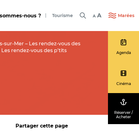
A
 sommes-nous ?
Tourisme
Marées
A
rs-sur-Mer – Les rendez-vous des
 Les rendez-vous des p’tits
Agenda
Cinéma
Réserver /
Acheter
Partager cette page