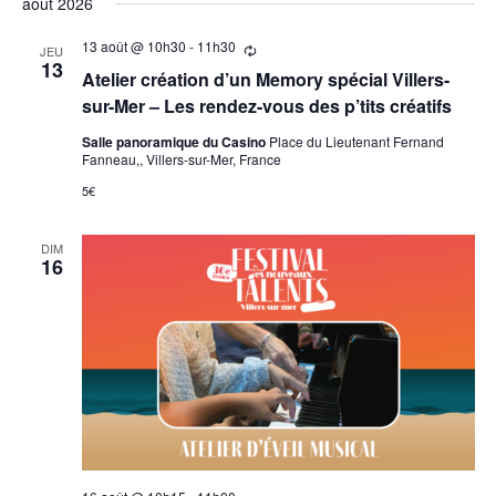
août 2026
date.
13 août @ 10h30
-
11h30
Se
JEU
répètant
13
Atelier création d’un Memory spécial Villers-
sur-Mer – Les rendez-vous des p’tits créatifs
Salle panoramique du Casino
Place du Lieutenant Fernand
Fanneau,, Villers-sur-Mer, France
5€
DIM
16