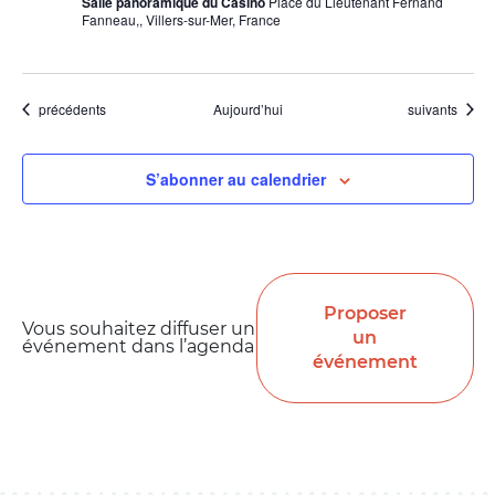
Salle panoramique du Casino
Place du Lieutenant Fernand
Fanneau,, Villers-sur-Mer, France
Évènements
Évènements
précédents
Aujourd’hui
suivants
S’abonner au calendrier
Proposer
Vous souhaitez diffuser un
un
événement dans l’agenda
événement