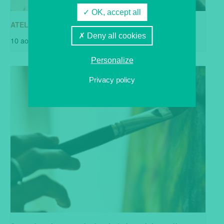
OK, accept all
ATELIERS CREATION chez LUDOTERRE
Deny all cookies
10 août @ 10h00
-
14 août @ 18h30
Personalize
Privacy policy