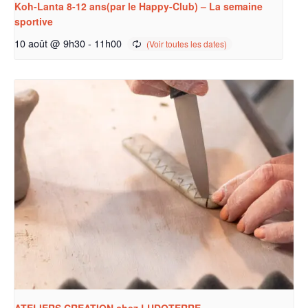
Koh-Lanta 8-12 ans(par le Happy-Club) – La semaine
sportive
10 août @ 9h30
-
11h00
ATELIERS CREATION chez LUDOTERRE