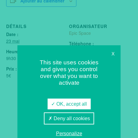
Ajouter au calendrier
DÉTAILS
ORGANISATEUR
Epic Space
Date :
23 mai
Téléphone :
0231144000
Heure :
X
9h30 - 19h00
E-mail :
This site uses cookies
contact@space-villers.fr
Prix :
and gives you control
5€
over what you want to
Site web :
activate
Voir le site Organisateur
OK, accept all
Deny all cookies
Personalize