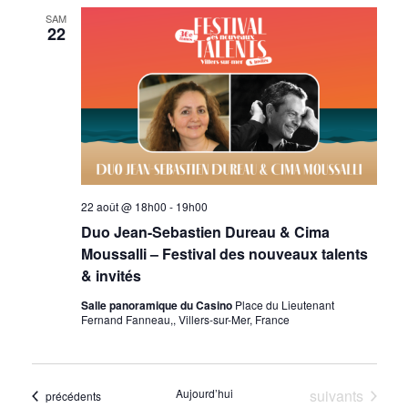
SAM
22
22 août @ 18h00
-
19h00
Duo Jean-Sebastien Dureau & Cima
Moussalli – Festival des nouveaux talents
& invités
Salle panoramique du Casino
Place du Lieutenant
Fernand Fanneau,, Villers-sur-Mer, France
Évènements
Aujourd’hui
suivants
Évènements
précédents