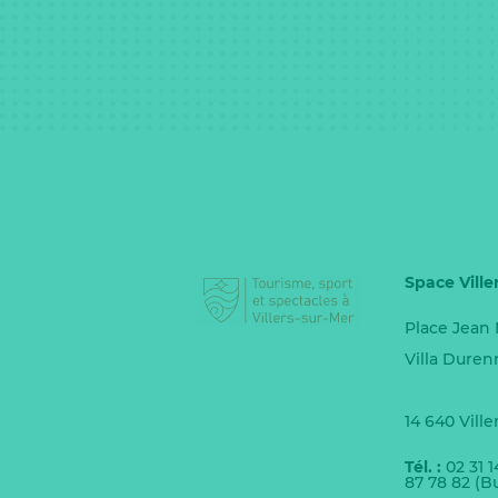
Space Ville
Place Jean
Villa Duren
14 640 Ville
Tél. :
02 31 1
87 78 82 (B