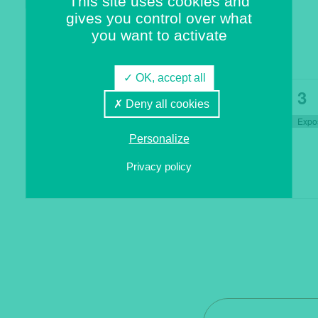
évènement,
évènement,
évènement,
évènement
év
This site uses cookies and
Exposition « Atlas des territoires féminins » par Leïla Beyk
gives you control over what
you want to activate
OK, accept all
0
0
0
0
1
29
30
1
2
3
Deny all cookies
évènement,
évènement,
évènement,
évènement
év
Personalize
Privacy policy