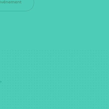
 événement
-