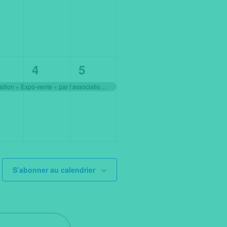
,
ènement,
évènement,
évènement,
1
1
4
5
,
ènement,
évènement,
évènement,
Exposition « Expo-vente » par l’association Villers Accueil
S’abonner au calendrier