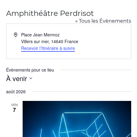
Amphithéâtre Perdrisot
« Tous les Évènements
Adresse
Place Jean Mermoz
Villers sur mer
,
14640
France
Recevoir l’Itinéraire à suivre
Évènements pour ce lieu
À venir
Sélectionnez
une
août 2026
date.
VEN
7