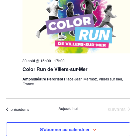
30 août @ 15h00
-
17h00
Color Run de Villers-sur-Mer
Amphithéâtre Perdrisot
Place Jean Mermoz, Villers sur mer,
France
Évènements
Aujourd’hui
suivants
Évènements
précédents
S’abonner au calendrier