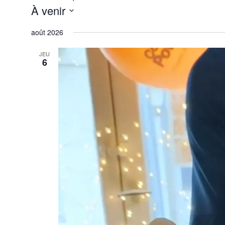
À venir
Sélectionnez
une
août 2026
date.
JEU
6