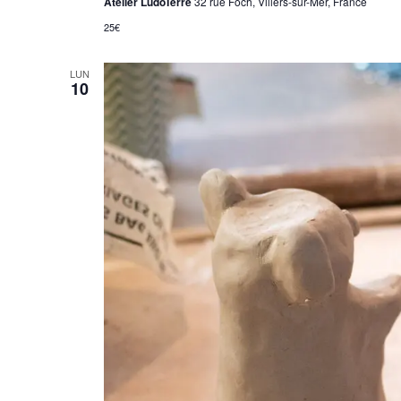
Atelier LudoTerre
32 rue Foch, Villers-sur-Mer, France
25€
LUN
10