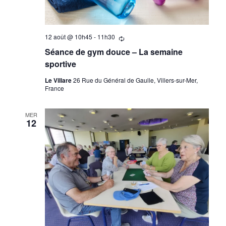
12 août @ 10h45
-
11h30
Se
répètant
Séance de gym douce – La semaine
sportive
Le Villare
26 Rue du Général de Gaulle, Villers-sur-Mer,
France
MER
12