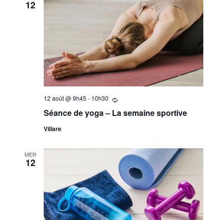
12
12 août @ 9h45
-
10h30
Se
répètant
Séance de yoga – La semaine sportive
Villare
MER
12