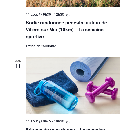
11 août @ 9h30
-
12h30
Se
répètant
Sortie randonnée pédestre autour de
Villers-sur-Mer (10km) – La semaine
sportive
Office de tourisme
MAR
11
11 août @ 9h45
-
10h30
Se
répètant
Séance de gym douce – La semaine